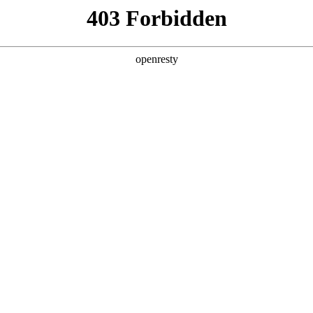
牌天地
预约品鉴
验，感受z6mg人生就是博汽车的驾乘动力，我们将根据
，以便更好为您提供试驾服务，信息提交成功后，服务中心
动与您联系！
1.选择您要驾驶的车型
全新一代 瑞虎9
瑞虎9X