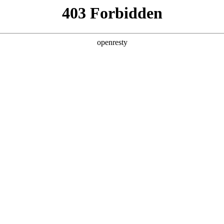
牌天地
全新一代 瑞虎9
瑞虎9X